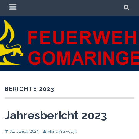
Zum
PRIMÄRES
SU
Inhalt
MENÜ
springen
FREIWILLIGE
FREIWILLIGE FEUERWEHR GOMARINGEN
FEUERWEHR
GOMARINGEN
BERICHTE 2023
Jahresbericht 2023
31. Januar 2024
Mona Krawczyk