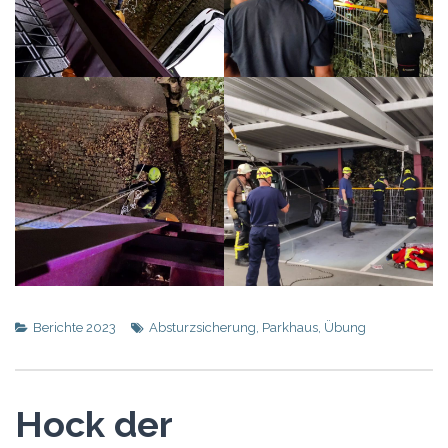
Berichte 2023
Absturzsicherung
,
Parkhaus
,
Übung
Hock der