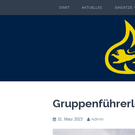
Zum
START
AKTUELLES
EINSÄTZE
Inhalt
springen
FRE
FREIWILLIGE FEUERWEHR GO
Gruppenführerl
31. März 2023
Admin