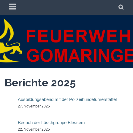
Zum
PRIMÄRES
SU
Inhalt
MENÜ
springen
FREIWILLIGE
FREIWILLIGE FEUERWEHR GOMARINGEN
FEUERWEHR
GOMARINGEN
Berichte 2025
Ausbildungsabend mit der Polizeihundeführerstaffel
27. November 2025
Besuch der Löschgruppe Blessem
22. November 2025