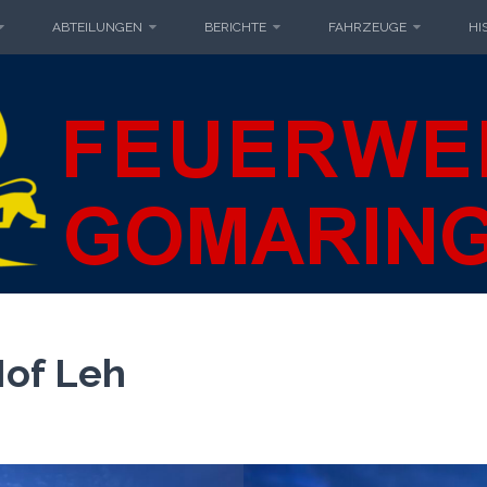
ABTEILUNGEN
BERICHTE
FAHRZEUGE
HI
IWILLIGE F
MARINGEN
GOMARIN
of Leh