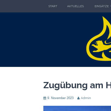
Zum
START
AKTUELLES
EINSÄTZE
Inhalt
springen
FRE
FREIWILLIGE FEUERWEHR GO
Zugübung am H
9. November 2023
Admin