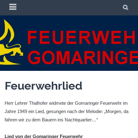
Zum
PRIMÄRES
SU
Inhalt
MENÜ
springen
FREIWILLIGE
FREIWILLIGE FEUERWEHR GOMARINGEN
FEUERWEHR
GOMARINGEN
Feuerwehrlied
Herr Lehrer Thalhofer widmete der Gomaringer Feuerwehr im
Jahre 1949 ein Lied, gesungen nach der Melodie: „Morgen, da
fahren wir zu dem Bauern ins Nachtquartier…“
Lied von der Gomaringer Feuerwehr