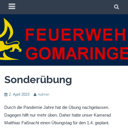
Zum
PRIMÄRES
SU
Inhalt
MENÜ
springen
FREIWILLIGE
FREIWILLIGE FEUERWEHR GOMARINGEN
FEUERWEHR
GOMARINGEN
Sonderübung
2. April 2023
Admin
Durch die Pandemie Jahre hat die Übung nachgelassen.
Dagegen hilft nur mehr üben. Daher hatte unser Kamerad
Matthias Faßnacht einen Übungstag für den 1.4. geplant.