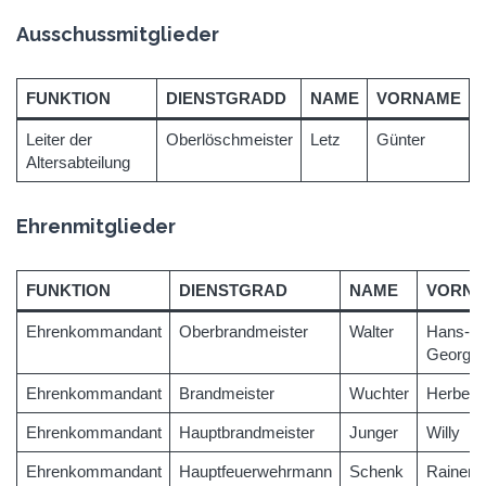
Ausschussmitglieder
FUNKTION
DIENSTGRADD
NAME
VORNAME
Leiter der
Oberlöschmeister
Letz
Günter
Altersabteilung
Ehrenmitglieder
FUNKTION
DIENSTGRAD
NAME
VORN
Ehrenkommandant
Oberbrandmeister
Walter
Hans-
Georg
Ehrenkommandant
Brandmeister
Wuchter
Herbert
Ehrenkommandant
Hauptbrandmeister
Junger
Willy
Ehrenkommandant
Hauptfeuerwehrmann
Schenk
Rainer