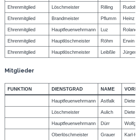
Ehrenmitglied
Löschmeister
Rilling
Rudolf
Ehrenmitglied
Brandmeister
Pflumm
Heinz
Ehrenmitglied
Hauptfeuerwehrmann
Luz
Roland
Ehrenmitglied
Hauptlöschmeister
Röhm
Erwin
Ehrenmitglied
Hauptlöschmeister
Leibßle
Jürgen
Mitglieder
FUNKTION
DIENSTGRAD
NAME
VORN
Hauptfeuerwehrmann
Astfalk
Dieter
Löschmeister
Aulich
Dieter
Hauptfeuerwehrmann
Dürr
Wolfga
Oberlöschmeister
Grauer
Karl-He