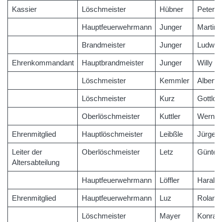
Kassier
Löschmeister
Hübner
Peter
Hauptfeuerwehrmann
Junger
Martin
Brandmeister
Junger
Ludwig
Ehrenkommandant
Hauptbrandmeister
Junger
Willy
Löschmeister
Kemmler
Albert
Löschmeister
Kurz
Gottlob
Oberlöschmeister
Kuttler
Werner
Ehrenmitglied
Hauptlöschmeister
Leibßle
Jürgen
Leiter der
Oberlöschmeister
Letz
Günter
Altersabteilung
Hauptfeuerwehrmann
Löffler
Harald
Ehrenmitglied
Hauptfeuerwehrmann
Luz
Roland
Löschmeister
Mayer
Konrad