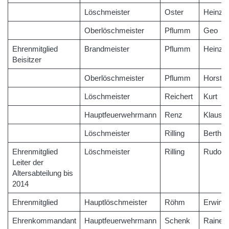
Löschmeister
Oster
Heinz
Oberlöschmeister
Pflumm
Geo
Ehrenmitglied
Brandmeister
Pflumm
Heinz
Beisitzer
Oberlöschmeister
Pflumm
Horst
Löschmeister
Reichert
Kurt
Hauptfeuerwehrmann
Renz
Klaus-P
Löschmeister
Rilling
Berthol
Ehrenmitglied
Löschmeister
Rilling
Rudolf
Leiter der
Altersabteilung bis
2014
Ehrenmitglied
Hauptlöschmeister
Röhm
Erwin
Ehrenkommandant
Hauptfeuerwehrmann
Schenk
Rainer