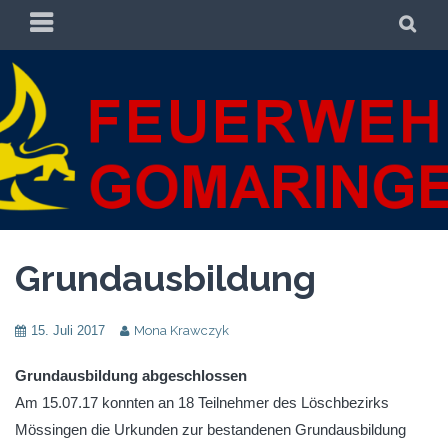
Zum
PRIMÄRES
SU
Inhalt
MENÜ
springen
FREIWILLIGE
FREIWILLIGE FEUERWEHR GOMARINGEN
FEUERWEHR
GOMARINGEN
Grundausbildung
15. Juli 2017
Mona Krawczyk
Grundausbildung abgeschlossen
Am 15.07.17 konnten an 18 Teilnehmer des Löschbezirks
Mössingen die Urkunden zur bestandenen Grundausbildung