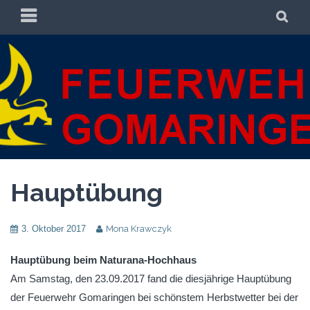
Zum
PRIMÄRES
SU
Inhalt
MENÜ
springen
FREIWILLIGE
FREIWILLIGE FEUERWEHR GOMARINGEN
FEUERWEHR
GOMARINGEN
Hauptübung
3. Oktober 2017
Mona Krawczyk
Hauptübung beim Naturana-Hochhaus
Am Samstag, den 23.09.2017 fand die diesjährige Hauptübung
der Feuerwehr Gomaringen bei schönstem Herbstwetter bei der