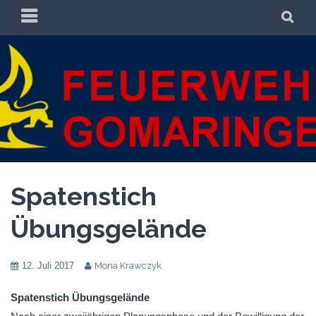
Zum
PRIMÄRES
SU
Inhalt
MENÜ
springen
FREIWILLIGE
FREIWILLIGE FEUERWEHR GOMARINGEN
FEUERWEHR
GOMARINGEN
Spatenstich
Übungsgelände
12. Juli 2017
Mona Krawczyk
Spatenstich Übungsgelände