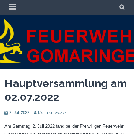
Zum
PRIMÄRES
SU
Inhalt
MENÜ
springen
FREIWILLIGE
FREIWILLIGE FEUERWEHR GOMARINGEN
FEUERWEHR
GOMARINGEN
Hauptversammlung am
02.07.2022
2. Juli 2022
Mona Krawczyk
Am Samstag, 2. Juli 2022 fand bei der Freiwilligen Feuerwehr