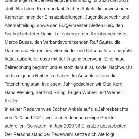
Gomaringen die Jahreshauptversammlung für 2020 und 2021
statt. Nachdem Kommandant Jochen Ankele die anwesenden
Kamerad:innen der Einsatzabteilungen, Jugendfeuerwehr und
Altersabteilung, sowie den Bürgermeister Steffen Heß, den
Sachgebietsleiter Daniel Leitenberger, den Kreisbrandmeister
Marco Buess, den Verbandsvorsitzenden Ralf Sauter, die
Damen und Herren des Gemeinde- und Ortschaftsrats begrüßt
hatte, äußerte er, dass mit der Jugendfeuerwehr „Eine neue
Zeitrechnung beginnt“ und er stolz darauf ist, soviel Nachwuchs
in den eigenen Reihen zu haben. Im Anschluss fand die
Totenehrung statt. In diesem Jahr gedachten wir Otto Kern,
Hans Weihing, Berthold Rilling, Eugen Wörner und Werner
Kuttler.
In seiner Rede verwies Jochen Ankele auf die Jahresberichte
von 2020 und 2021, wollte aber dennoch einige Punkte
aufgreifen. So waren im Jahr 2020 38 Einsätze abzuarbeiten.
Der Personalstand der Feuerwehr setzte sich wie folgt