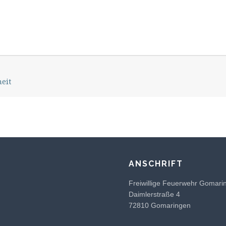
eit
ANSCHRIFT
Freiwillige Feuerwehr Gomari
Daimlerstraße 4
72810 Gomaringen