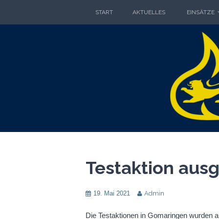
Zum
START
AKTUELLES
EINSÄTZE
Inhalt
springen
FRE
FREIWILLIGE FEUERWEHR GO
Testaktion aus
19. Mai 2021
Admin
Die Testaktionen in Gomaringen wurden a