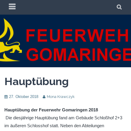
Zum
PRIMÄRES
SU
Inhalt
MENÜ
springen
FREIWILLIGE
FREIWILLIGE FEUERWEHR GOMARINGEN
FEUERWEHR
GOMARINGEN
Hauptübung
27. Oktober 2018
Mona Krawczyk
Hauptübung der Feuerwehr Gomaringen 2018
Die diesjährige Hauptübung fand am Gebäude Schloßhof 2+3
im äußeren Schlosshof statt. Neben den Abteilungen