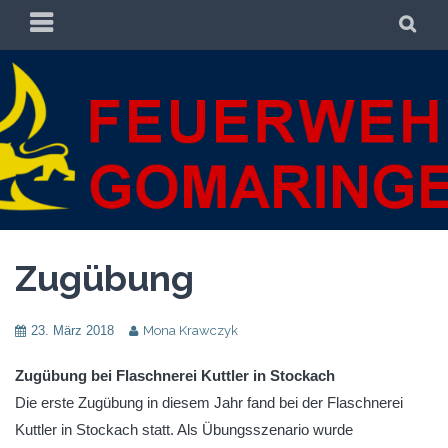
Zum
PRIMÄRES
SU
Inhalt
MENÜ
springen
FREIWILLIGE
FREIWILLIGE FEUERWEHR GOMARINGEN
FEUERWEHR
GOMARINGEN
Zugübung
23. März 2018
Mona Krawczyk
Zugübung bei Flaschnerei Kuttler in Stockach
Die erste Zugübung in diesem Jahr fand bei der Flaschnerei
Kuttler in Stockach statt. Als Übungsszenario wurde