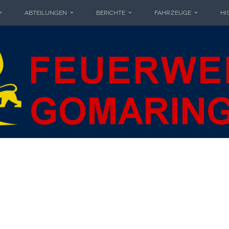
ABTEILUNGEN
BERICHTE
FAHRZEUGE
HI
IWILLIGE F
MARINGEN
GOMARIN