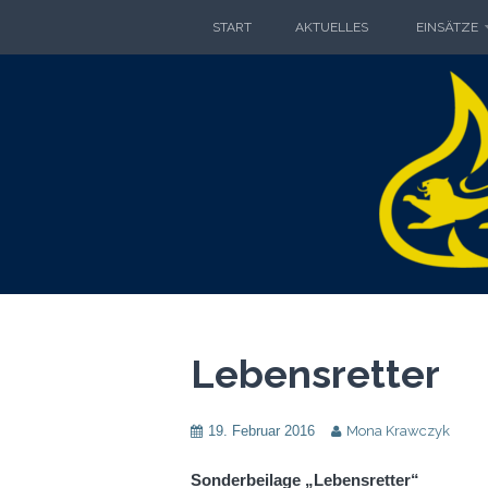
Zum
START
AKTUELLES
EINSÄTZE
Inhalt
springen
FRE
FREIWILLIGE FEUERWEHR GO
Lebensretter
19. Februar 2016
Mona Krawczyk
Sonderbeilage „Lebensretter“