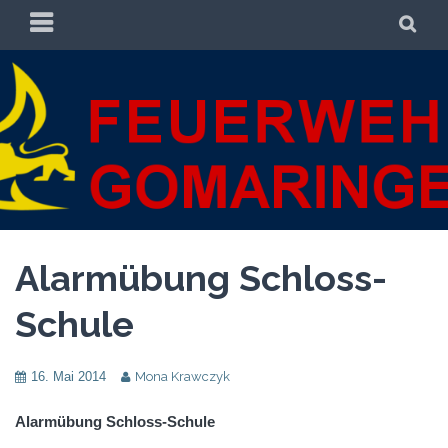
Zum
PRIMÄRES
SU
Inhalt
MENÜ
springen
FREIWILLIGE
FREIWILLIGE FEUERWEHR GOMARINGEN
FEUERWEHR
GOMARINGEN
Alarmübung Schloss-
Schule
16. Mai 2014
Mona Krawczyk
Alarmübung Schloss-Schule