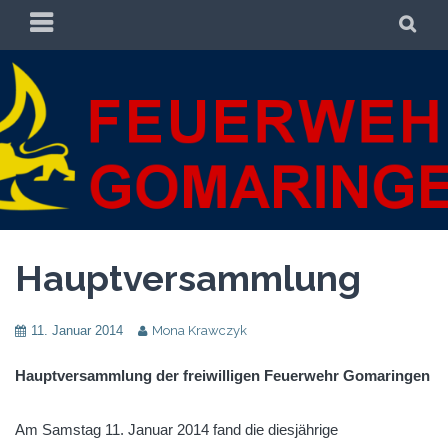
Zum
PRIMÄRES
SU
Inhalt
MENÜ
springen
FREIWILLIGE
FREIWILLIGE FEUERWEHR GOMARINGEN
FEUERWEHR
GOMARINGEN
Hauptversammlung
11. Januar 2014
Mona Krawczyk
Hauptversammlung der freiwilligen Feuerwehr Gomaringen
Am Samstag 11. Januar 2014 fand die diesjährige