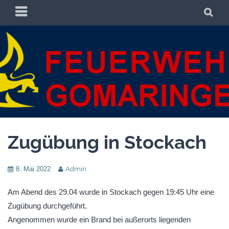
Zum
PRIMÄRES
SU
Inhalt
MENÜ
springen
FREIWILLIGE
FREIWILLIGE FEUERWEHR GOMARINGEN
FEUERWEHR
GOMARINGEN
Zugübung in Stockach
8. Mai 2022
Admin
Am Abend des 29.04 wurde in Stockach gegen 19:45 Uhr eine
Zugübung durchgeführt.
Angenommen wurde ein Brand bei außerorts liegenden