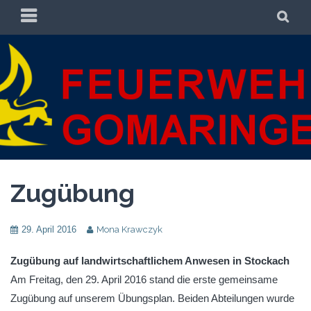
Zum
PRIMÄRES
SU
Inhalt
MENÜ
springen
FREIWILLIGE
FREIWILLIGE FEUERWEHR GOMARINGEN
FEUERWEHR
GOMARINGEN
Zugübung
29. April 2016
Mona Krawczyk
Zugübung auf landwirtschaftlichem Anwesen in Stockach
Am Freitag, den 29. April 2016 stand die erste gemeinsame
Zugübung auf unserem Übungsplan. Beiden Abteilungen wurde