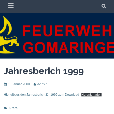
Zum
PRIMÄRES
SU
Inhalt
MENÜ
springen
FREIWILLIGE
FREIWILLIGE FEUERWEHR GOMARINGEN
FEUERWEHR
GOMARINGEN
Jahresberich 1999
1. Januar 2000
Admin
Hier gibt es den Jahresbericht für 1999 zum Download
Herunterladen
Ältere