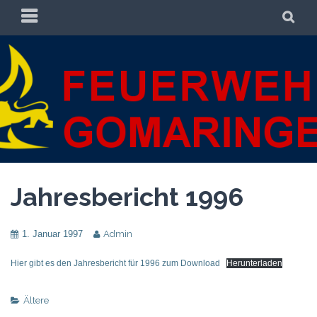
Zum
PRIMÄRES
SU
Inhalt
MENÜ
springen
FREIWILLIGE
FREIWILLIGE FEUERWEHR GOMARINGEN
FEUERWEHR
GOMARINGEN
Jahresbericht 1996
1. Januar 1997
Admin
Hier gibt es den Jahresbericht für 1996 zum Download
Herunterladen
Ältere